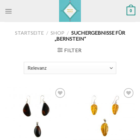
Skip
0
to
content
STARTSEITE
/
SHOP
/
SUCHERGEBNISSE FÜR
„BERNSTEIN“
FILTER
Zu
Zu
Wunschliste
Wunschliste
hinzufügen
hinzufügen