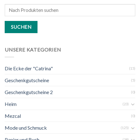
Search
for:
UNSERE KATEGORIEN
Die Ecke der "Catrina"
(15)
Geschenkgutscheine
(5)
Geschenkgutscheine 2
(0)
Heim
(23)
Mezcal
(0)
Mode und Schmuck
(125)
Papier und Buch
(28)