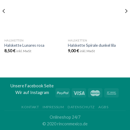
hinzufügen
hinzufügen
HALSKETTEN
HALSKETTEN
Halskette Lunares rosa
Halskette Spirale dunkel lila
8,50
€
9,00
€
inkl. MwSt
inkl. MwSt
Unsere Facebook Seite
Wir auf Instagram
KONTAKT
IMPRESSUM
DATENSCHUTZ
AGBS
Onlineshop 24/7
© 2020 rinconmexico.de