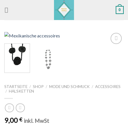
Skip
0
to
content
Zu
Wunschliste
hinzufügen
STARTSEITE
/
SHOP
/
MODE UND SCHMUCK
/
ACCESSOIRES
/
HALSKETTEN
9,00
€
inkl. MwSt