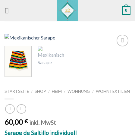
Skip
0
to
content
Zu
Wunschliste
hinzufügen
STARTSEITE
/
SHOP
/
HEIM
/
WOHNUNG
/
WOHNTEXTILIEN
60,00
€
inkl. MwSt
Sarape de Saltillo individuell