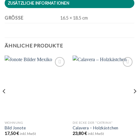
ZUSÄTZLICHE INFORMATIONEN
GRÖSSE
16.5 × 18.5 cm
ÄHNLICHE PRODUKTE
Zu
Zu
Wunschliste
Wunschliste
hinzufügen
hinzufügen
WOHNUNG
DIE ECKE DER "CATRINA"
Bild Jonote
Calavera – Holzkästchen
17,50
€
23,80
€
inkl. MwSt
inkl. MwSt