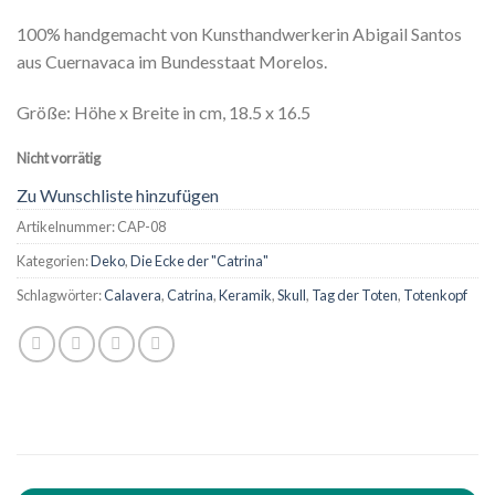
100% handgemacht von Kunsthandwerkerin Abigail Santos
aus Cuernavaca im Bundesstaat Morelos.
Größe: Höhe x Breite in cm, 18.5 x 16.5
Nicht vorrätig
Zu Wunschliste hinzufügen
Artikelnummer:
CAP-08
Kategorien:
Deko
,
Die Ecke der "Catrina"
Schlagwörter:
Calavera
,
Catrina
,
Keramik
,
Skull
,
Tag der Toten
,
Totenkopf