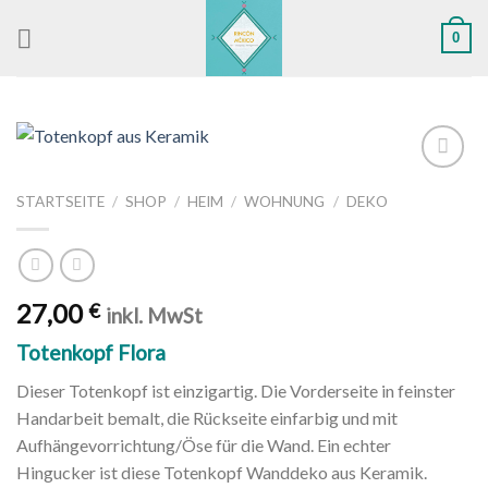
Skip
0
to
content
Zu
STARTSEITE
/
SHOP
/
HEIM
/
WOHNUNG
/
DEKO
Wunschliste
hinzufügen
27,00
€
inkl. MwSt
Totenkopf Flora
Dieser Totenkopf ist einzigartig. Die Vorderseite in feinster
Handarbeit bemalt, die Rückseite einfarbig und mit
Aufhängevorrichtung/Öse für die Wand. Ein echter
Hingucker ist diese Totenkopf Wanddeko aus Keramik.