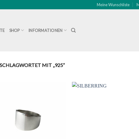
Meine Wunschliste
M
ITE
SHOP
INFORMATIONEN
SCHLAGWORTET MIT „925“
Zu
Zu
Wunschliste
Wunschli
hinzufügen
hinzufü