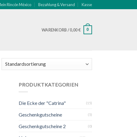
ein Rincón México
Bezahlung & Versand
Kasse
0
WARENKORB /
0,00
€
PRODUKTKATEGORIEN
ste
Die Ecke der "Catrina"
(15)
gen
Geschenkgutscheine
(5)
Geschenkgutscheine 2
(0)