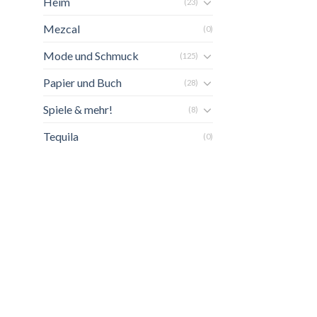
Heim
(23)
Mezcal
(0)
Mode und Schmuck
(125)
Papier und Buch
(28)
Spiele & mehr!
(8)
Tequila
(0)
ste
gen