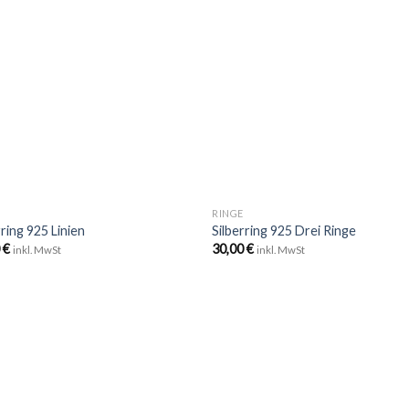
Zu
Zu
Wunschliste
Wunschli
hinzufügen
hinzufü
+
E
RINGE
rring 925 Linien
Silberring 925 Drei Ringe
0
€
30,00
€
inkl. MwSt
inkl. MwSt