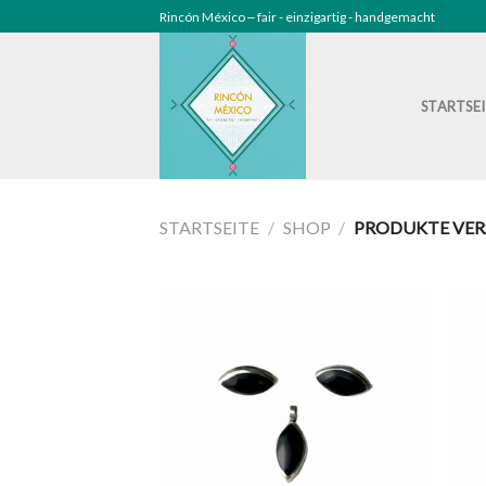
Skip
Rincón México ‒ fair - einzigartig - handgemacht
to
content
STARTSE
STARTSEITE
/
SHOP
/
PRODUKTE VER
Zu
Wunschliste
hinzufügen