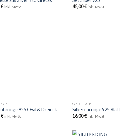
tte aus Silver 925 Grecas
Set Silber 925
0
€
45,00
€
inkl. MwSt
inkl. MwSt
Zu
Zu
Wunschliste
Wunschli
hinzufügen
hinzufü
+
INGE
OHRRINGE
rohrringe 925 Oval & Dreieck
Silberohrringe 925 Blatt
0
€
16,00
€
inkl. MwSt
inkl. MwSt