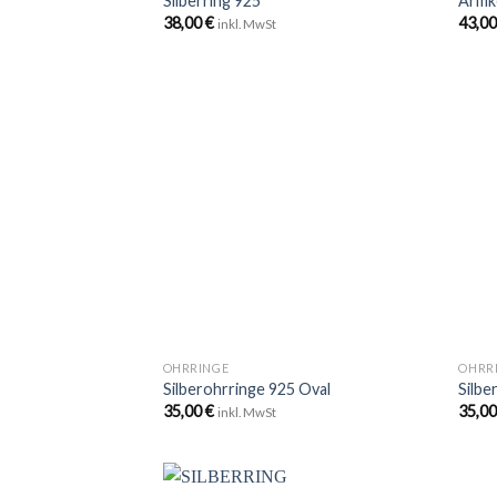
Silberring 925
Armke
38,00
€
43,0
inkl. MwSt
Zu
Wunschliste
hinzufügen
+
+
OHRRINGE
OHRR
Silberohrringe 925 Oval
Silbe
35,00
€
35,0
inkl. MwSt