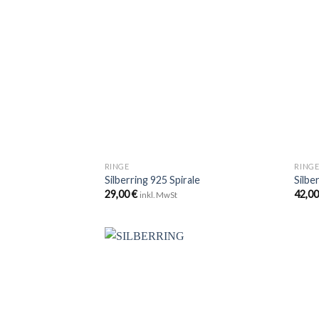
Zu
Wunschliste
hinzufügen
+
+
RINGE
RING
Silberring 925 Spirale
Silbe
29,00
€
42,0
inkl. MwSt
Zu
Wunschliste
hinzufügen