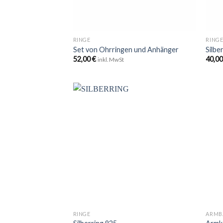
+
+
RINGE
RING
Set von Ohrringen und Anhänger
Silbe
52,00
€
40,0
inkl. MwSt
Zu
Wunschliste
hinzufügen
+
+
RINGE
ARMB