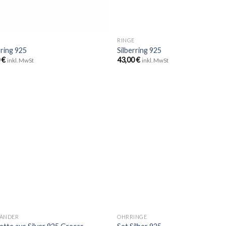
+
E
RINGE
rring 925
Silberring 925
0
€
43,00
€
inkl. MwSt
inkl. MwSt
Zu
Zu
Wunschliste
Wunschli
hinzufügen
hinzufü
+
ÄNDER
OHRRINGE