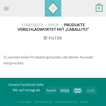
Skip
0
to
content
STARTSEITE
/
SHOP
/
PRODUKTE
VERSCHLAGWORTET MIT „CABALLITO“
FILTER
Es wurden keine Produkte gefunden, die deiner Auswahl
entsprechen.
Unsere Facebook Seite
Wir auf Instagram
KONTAKT
IMPRESSUM
DATENSCHUTZ
AGBS