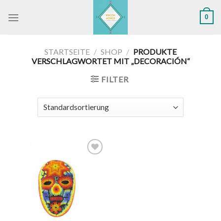
Skip
0
to
content
STARTSEITE
/
SHOP
/
PRODUKTE
VERSCHLAGWORTET MIT „DECORACIÓN“
FILTER
Zu
Wunschliste
hinzufügen