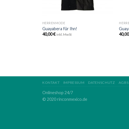
+
+
HERRENMODE
HERR
Guayabera für Ihn!
Guaya
40,00
€
40,0
inkl. MwSt
KONTAKT
IMPRESSUM
DATENSCHUTZ
AGBS
Onlineshop 24/7
© 2020 rinconmexico.de