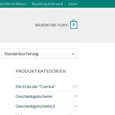
ein Rincón México
Bezahlung & Versand
Kasse
0
WARENKORB /
0,00
€
PRODUKTKATEGORIEN
Die Ecke der "Catrina"
(15)
Geschenkgutscheine
(5)
Geschenkgutscheine 2
(0)