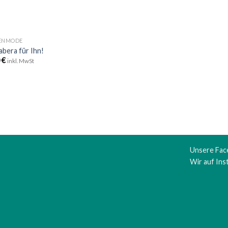
ENMODE
bera für Ihn!
0
€
inkl. MwSt
Unsere Fac
Wir auf In