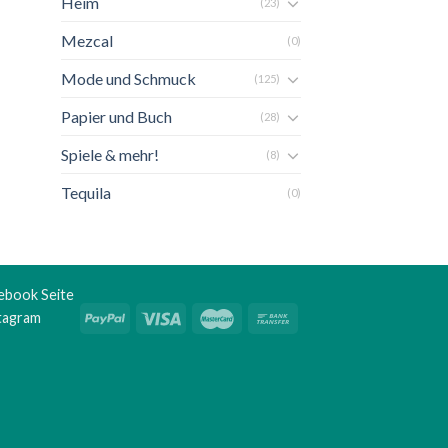
Heim
(23)
Mezcal
(0)
Mode und Schmuck
(125)
Papier und Buch
(28)
Spiele & mehr!
(8)
Tequila
(0)
ebook Seite
stagram