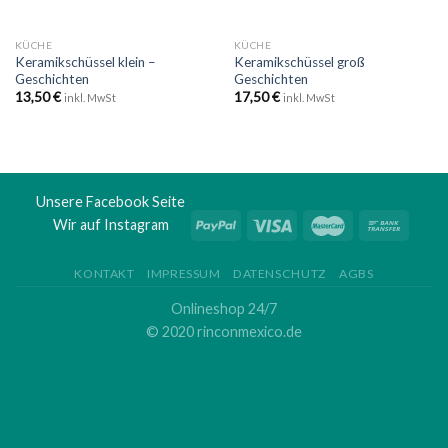
KÜCHE
KÜCHE
Keramikschüssel klein –
Keramikschüssel groß
Geschichten
Geschichten
13,50
€
17,50
€
inkl. MwSt
inkl. MwSt
Unsere Facebook Seite
Wir auf Instagram
KONTAKT
IMPRESSUM
DATENSCHUTZ
AGBS
Onlineshop 24/7
© 2020 rinconmexico.de