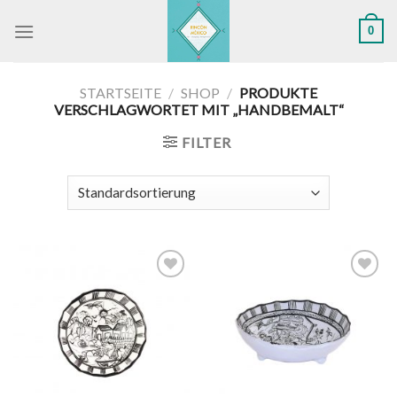
Skip
0
to
content
STARTSEITE
/
SHOP
/
PRODUKTE
VERSCHLAGWORTET MIT „HANDBEMALT“
FILTER
Zu
Zu
Wunschliste
Wunschliste
hinzufügen
hinzufügen