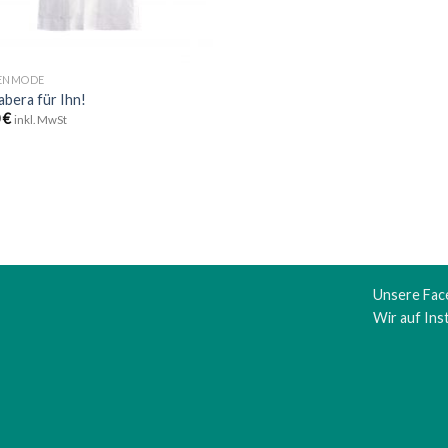
ENMODE
bera für Ihn!
0
€
inkl. MwSt
Unsere Fac
Wir auf In