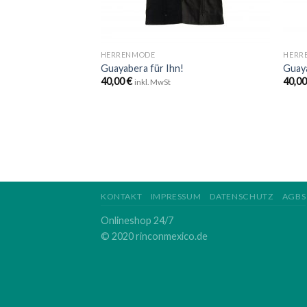
+
+
HERRENMODE
HERR
Guayabera für Ihn!
Guaya
40,00
€
40,0
inkl. MwSt
KONTAKT
IMPRESSUM
DATENSCHUTZ
AGBS
Onlineshop 24/7
© 2020 rinconmexico.de