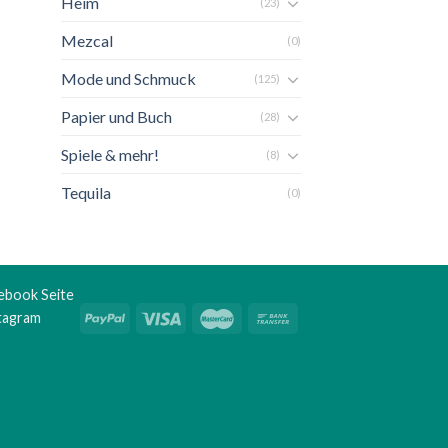
Heim
(23)
Mezcal
(0)
Mode und Schmuck
(125)
Papier und Buch
(28)
Spiele & mehr!
(8)
Tequila
(0)
ebook Seite
stagram