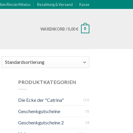
ein Rincón México
Bezahlung & Versand
Kasse
0
WARENKORB /
0,00
€
PRODUKTKATEGORIEN
Die Ecke der "Catrina"
(15)
Geschenkgutscheine
(5)
Geschenkgutscheine 2
(0)