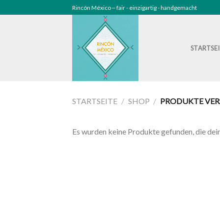
Skip
Rincón México ‒ fair - einzigartig - handgemacht
to
content
STARTSE
STARTSEITE
/
SHOP
/
PRODUKTE VER
Es wurden keine Produkte gefunden, die dei