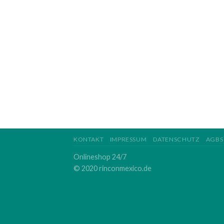
KONTAKT
IMPRESSUM
DATENSCHUTZ
AGBS
Onlineshop 24/7
© 2020 rinconmexico.de