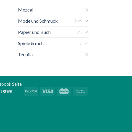
Mezcal
(0)
Mode und Schmuck
(125)
Papier und Buch
(28)
Spiele & mehr!
(8)
Tequila
(0)
ebook Seite
stagram