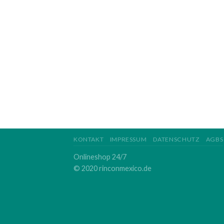
KONTAKT
IMPRESSUM
DATENSCHUTZ
AGBS
Onlineshop 24/7
© 2020 rinconmexico.de