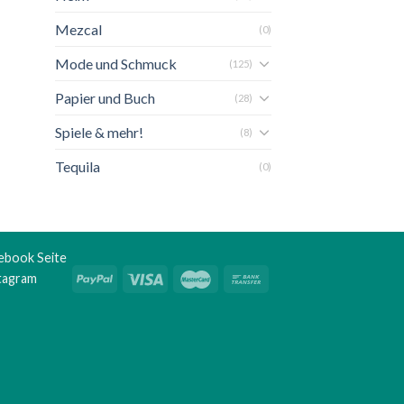
Mezcal
(0)
Mode und Schmuck
(125)
Papier und Buch
(28)
Spiele & mehr!
(8)
Tequila
(0)
ebook Seite
stagram