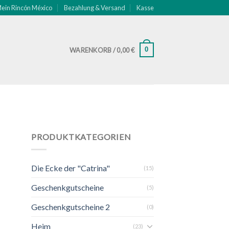
ein Rincón México
Bezahlung & Versand
Kasse
0
WARENKORB /
0,00
€
PRODUKTKATEGORIEN
Die Ecke der "Catrina"
(15)
Geschenkgutscheine
(5)
Geschenkgutscheine 2
(0)
Heim
(23)