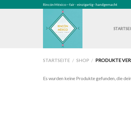
Skip
Rincón México ‒ fair - einzigartig - handgemacht
to
content
STARTSE
STARTSEITE
/
SHOP
/
PRODUKTE VER
Es wurden keine Produkte gefunden, die dei