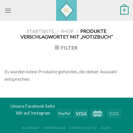
Skip
0
to
content
STARTSEITE
/
SHOP
/
PRODUKTE
VERSCHLAGWORTET MIT „NOTIZBUCH“
FILTER
Es wurden keine Produkte gefunden, die deiner Auswahl
entsprechen.
Unsere Facebook Seite
Wir auf Instagram
KONTAKT
IMPRESSUM
DATENSCHUTZ
AGBS