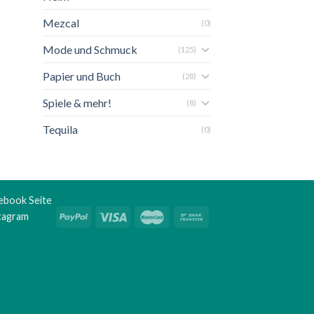
Mezcal
(0)
Mode und Schmuck
(125)
Papier und Buch
(28)
Spiele & mehr!
(8)
Tequila
(0)
ebook Seite
stagram