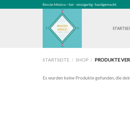
Skip
Rincón México ‒ fair - einzigartig - handgemacht
to
content
STARTSE
STARTSEITE
/
SHOP
/
PRODUKTE VER
Es wurden keine Produkte gefunden, die dei