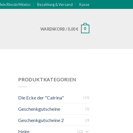
ein Rincón México
Bezahlung & Versand
Kasse
0
WARENKORB /
0,00
€
PRODUKTKATEGORIEN
Die Ecke der "Catrina"
(15)
Geschenkgutscheine
(5)
Geschenkgutscheine 2
(0)
Heim
(23)