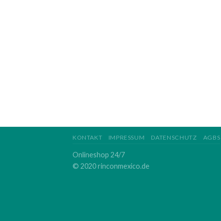
KONTAKT
IMPRESSUM
DATENSCHUTZ
AGBS
Onlineshop 24/7
© 2020 rinconmexico.de