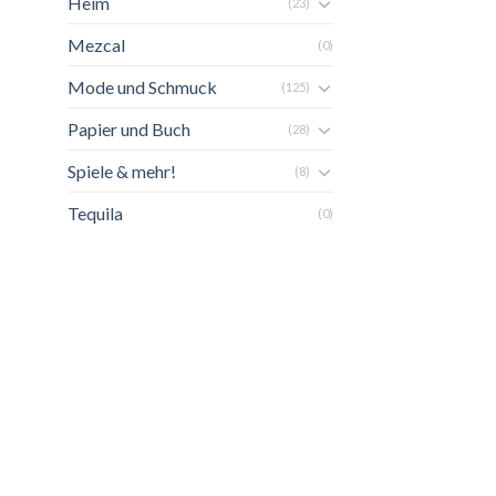
Heim
(23)
Mezcal
(0)
Mode und Schmuck
(125)
Papier und Buch
(28)
Spiele & mehr!
(8)
Tequila
(0)
ste
gen