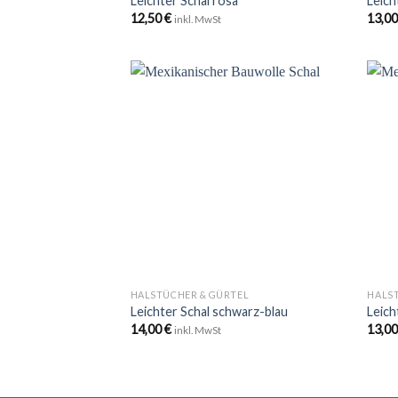
Leichter Schal rosa
Leich
12,50
€
13,0
inkl. MwSt
Zu
Wunschliste
hinzufügen
+
+
HALSTÜCHER & GÜRTEL
HALS
Leichter Schal schwarz-blau
Leich
14,00
€
13,0
inkl. MwSt