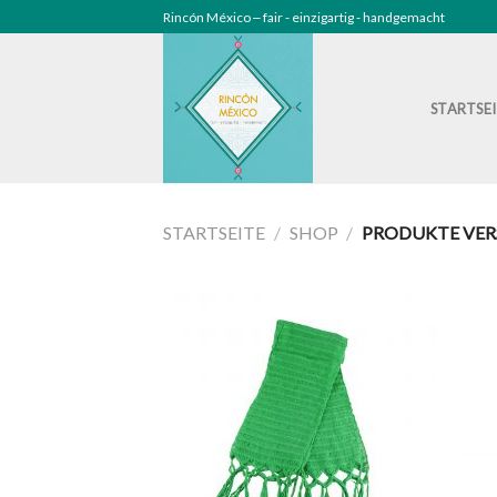
Skip
Rincón México ‒ fair - einzigartig - handgemacht
to
content
STARTSE
STARTSEITE
/
SHOP
/
PRODUKTE VER
Zu
Wunschliste
hinzufügen