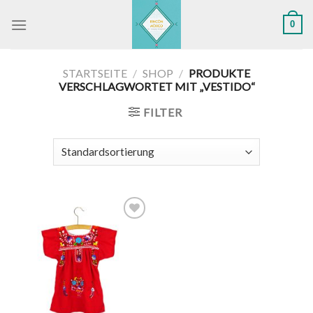
Skip
0
to
content
STARTSEITE
/
SHOP
/
PRODUKTE
VERSCHLAGWORTET MIT „VESTIDO“
FILTER
Zu
Wunschliste
hinzufügen