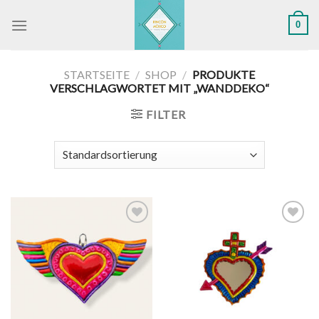
Skip
0
to
content
STARTSEITE
/
SHOP
/
PRODUKTE
VERSCHLAGWORTET MIT „WANDDEKO“
FILTER
Zu
Zu
Wunschliste
Wunschliste
hinzufügen
hinzufügen