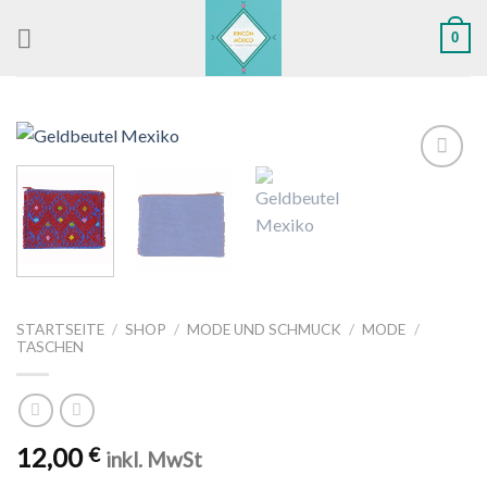
Skip
0
to
content
Zu
Wunschliste
hinzufügen
STARTSEITE
/
SHOP
/
MODE UND SCHMUCK
/
MODE
/
TASCHEN
12,00
€
inkl. MwSt