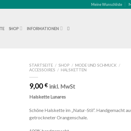
Meine Wunschliste
M
ITE
SHOP
INFORMATIONEN
STARTSEITE
/
SHOP
/
MODE UND SCHMUCK
/
ACCESSOIRES
/
HALSKETTEN
Zu
9,00
€
schliste
inkl. MwSt
nzufügen
Halskette Lunares
Schöne Halskette im „Natur-Stil“. Handgemacht au
getrockneter Orangenschale.
100% handgemacht.