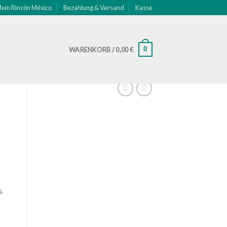
ein Rincón México
Bezahlung & Versand
Kasse
0
WARENKORB /
0,00
€
s