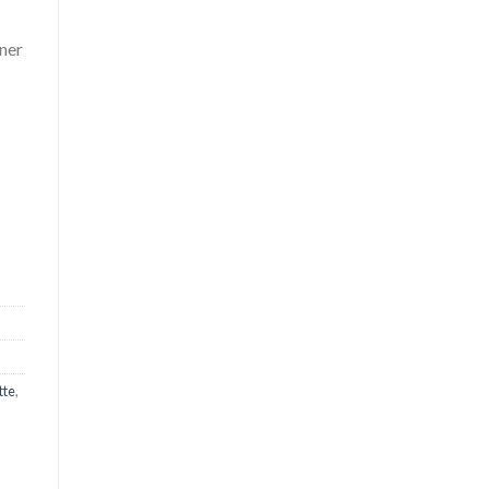
ner
tte
,