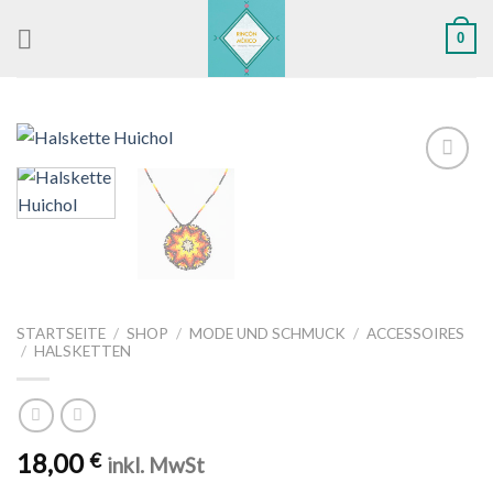
Skip
0
to
content
Zu
Wunschliste
hinzufügen
STARTSEITE
/
SHOP
/
MODE UND SCHMUCK
/
ACCESSOIRES
/
HALSKETTEN
18,00
€
inkl. MwSt