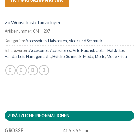
IN DEN WARENKORB
Zu Wunschliste hinzufügen
Artikelnummer:
CM-H207
Kategorien:
Accessoires
,
Halsketten
,
Mode und Schmuck
Schlagwörter:
Accesorios
,
Accessoires
,
Arte Huichol
,
Collar
,
Halskette
,
Handarbeit
,
Handgemacht
,
Huichol Schmuck
,
Moda
,
Mode
,
Mode Frida
ZUSÄTZLICHE INFORMATIONEN
GRÖSSE
41.5 × 5.5 cm