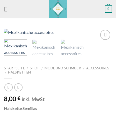
Skip
0
to
content
Zu
Wunschliste
hinzufügen
STARTSEITE
/
SHOP
/
MODE UND SCHMUCK
/
ACCESSOIRES
/
HALSKETTEN
8,00
€
inkl. MwSt
Halskette Semillas