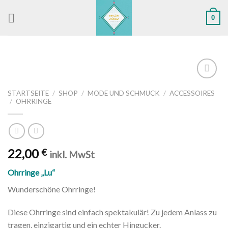
Skip
0
to
content
Zu
STARTSEITE
/
SHOP
/
MODE UND SCHMUCK
/
ACCESSOIRES
Wunschliste
/
OHRRINGE
hinzufügen
22,00
€
inkl. MwSt
Ohrringe „Lu“
Wunderschöne Ohrringe!
Diese Ohrringe sind einfach spektakulär! Zu jedem Anlass zu
tragen, einzigartig und ein echter Hingucker.