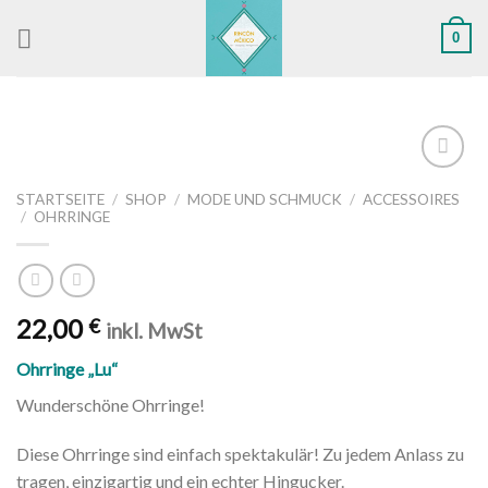
Skip
0
to
content
Zu
STARTSEITE
/
SHOP
/
MODE UND SCHMUCK
/
ACCESSOIRES
Wunschliste
/
OHRRINGE
hinzufügen
22,00
€
inkl. MwSt
Ohrringe „Lu“
Wunderschöne Ohrringe!
Diese Ohrringe sind einfach spektakulär! Zu jedem Anlass zu
tragen, einzigartig und ein echter Hingucker.