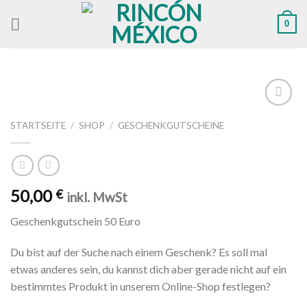
Skip
0
to
content
Zu
STARTSEITE
/
SHOP
/
GESCHENKGUTSCHEINE
Wunschliste
hinzufügen
50,00
€
inkl. MwSt
Geschenkgutschein 50 Euro
Du bist auf der Suche nach einem Geschenk? Es soll mal
etwas anderes sein, du kannst dich aber gerade nicht auf ein
bestimmtes Produkt in unserem Online-Shop festlegen?