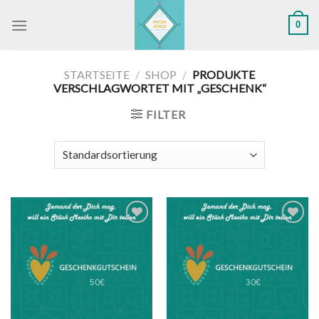
Skip
0
to
content
STARTSEITE
/
SHOP
/
PRODUKTE
VERSCHLAGWORTET MIT „GESCHENK“
FILTER
Zu
Zu
Wunschliste
Wunschliste
hinzufügen
hinzufügen