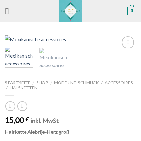
Skip
0
to
content
Zu
Wunschliste
hinzufügen
STARTSEITE
/
SHOP
/
MODE UND SCHMUCK
/
ACCESSOIRES
/
HALSKETTEN
15,00
€
inkl. MwSt
Halskette Alebrije-Herz groß