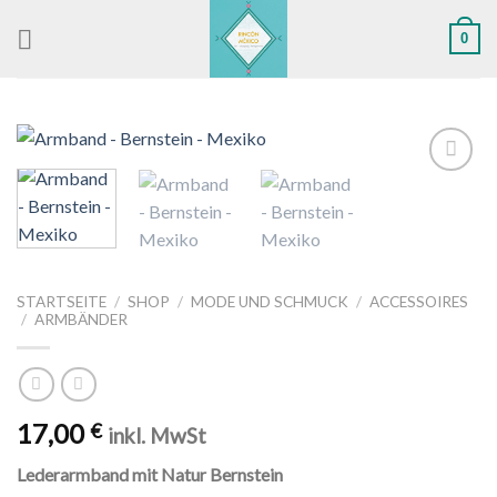
Skip
0
to
content
Zu
Wunschliste
hinzufügen
STARTSEITE
/
SHOP
/
MODE UND SCHMUCK
/
ACCESSOIRES
/
ARMBÄNDER
17,00
€
inkl. MwSt
Lederarmband mit Natur Bernstein