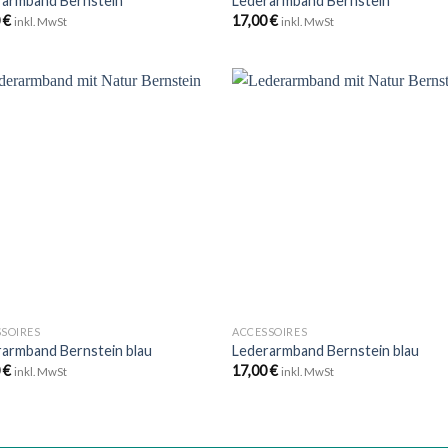
rarmband Bernstein
Lederarmband Bernstein
0
€
17,00
€
inkl. MwSt
inkl. MwSt
Zu
Zu
Wunschliste
Wunschli
hinzufügen
hinzufü
+
SOIRES
ACCESSOIRES
rarmband Bernstein blau
Lederarmband Bernstein blau
0
€
17,00
€
inkl. MwSt
inkl. MwSt