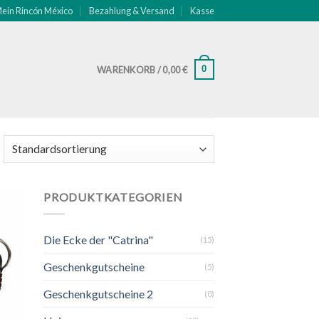
ein Rincón México
Bezahlung & Versand
Kasse
0
WARENKORB /
0,00
€
PRODUKTKATEGORIEN
ste
Die Ecke der "Catrina"
(15)
gen
Geschenkgutscheine
(5)
Geschenkgutscheine 2
(0)