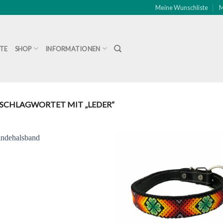
Meine Wunschliste
M
ITE
SHOP
INFORMATIONEN
SCHLAGWORTET MIT „LEDER“
Zu
Zu
Wunschliste
Wunschli
hinzufügen
hinzufü