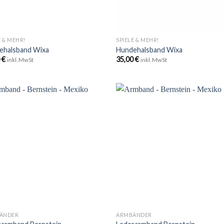
+
E & MEHR!
SPIELE & MEHR!
ehalsband Wixa
Hundehalsband Wixa
0
€
35,00
€
inkl. MwSt
inkl. MwSt
Zu
Zu
Wunschliste
Wunschli
hinzufügen
hinzufü
+
ÄNDER
ARMBÄNDER