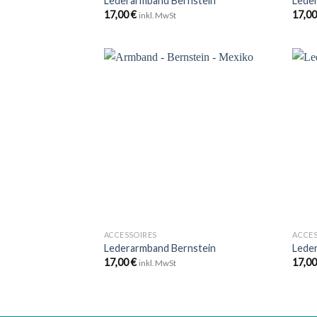
Lederarmband Bernstein
Lede
17,00
€
17,0
inkl. MwSt
Zu
Wunschliste
hinzufügen
+
+
ACCESSOIRES
ACCES
Lederarmband Bernstein
Lede
17,00
€
17,0
inkl. MwSt