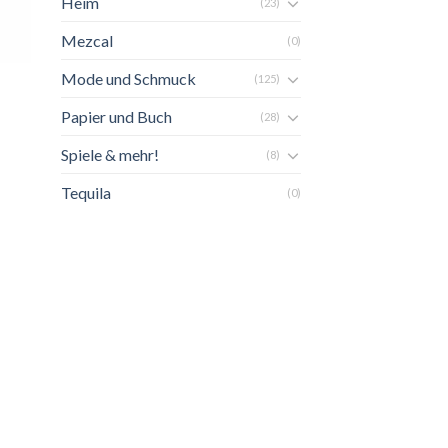
Heim
(23)
Mezcal
(0)
Mode und Schmuck
(125)
Papier und Buch
(28)
Spiele & mehr!
(8)
Tequila
(0)
ste
gen