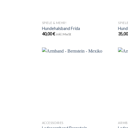
+
+
SPIELE & MEHR!
SPIEL
Hundehalsband Frida
Hund
40,00
€
35,0
inkl. MwSt
Zu
Wunschliste
hinzufügen
+
+
ACCESSOIRES
ARMB