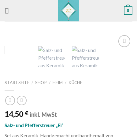
Skip
0
to
content
Zu
Wunschliste
hinzufügen
STARTSEITE
/
SHOP
/
HEIM
/
KÜCHE
14,50
€
inkl. MwSt
Salz- und Pfefferstreuer „Ei“
Set aus Keramik. Handgemacht und handbemalt von