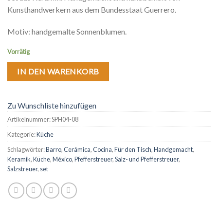
Kunsthandwerkern aus dem Bundesstaat Guerrero.
Motiv: handgemalte Sonnenblumen.
Vorrätig
IN DEN WARENKORB
Zu Wunschliste hinzufügen
Artikelnummer:
SPH04-08
Kategorie:
Küche
Schlagwörter:
Barro
,
Cerámica
,
Cocina
,
Für den Tisch
,
Handgemacht
,
Keramik
,
Küche
,
México
,
Pfefferstreuer
,
Salz- und Pfefferstreuer
,
Salzstreuer
,
set