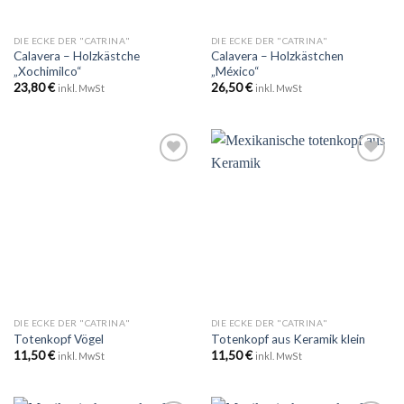
DIE ECKE DER "CATRINA"
DIE ECKE DER "CATRINA"
Calavera – Holzkästche
Calavera – Holzkästchen
„Xochimilco“
„México“
23,80
€
26,50
€
inkl. MwSt
inkl. MwSt
Zu
Zu
Wunschliste
Wunschliste
hinzufügen
hinzufügen
DIE ECKE DER "CATRINA"
DIE ECKE DER "CATRINA"
Totenkopf Vögel
Totenkopf aus Keramik klein
11,50
€
11,50
€
inkl. MwSt
inkl. MwSt