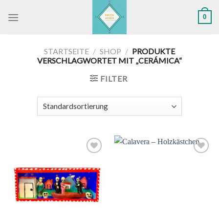
Skip
0
to
content
STARTSEITE
/
SHOP
/
PRODUKTE
VERSCHLAGWORTET MIT „CERÁMICA“
FILTER
Zu
Zu
Wunschliste
Wunschliste
hinzufügen
hinzufügen