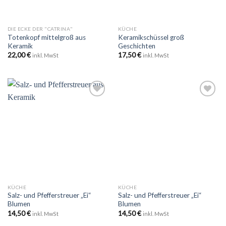
DIE ECKE DER "CATRINA"
KÜCHE
Totenkopf mittelgroß aus
Keramikschüssel groß
Keramik
Geschichten
22,00
€
17,50
€
inkl. MwSt
inkl. MwSt
Zu
Zu
Wunschliste
Wunschliste
hinzufügen
hinzufügen
KÜCHE
KÜCHE
Salz- und Pfefferstreuer „Ei“
Salz- und Pfefferstreuer „Ei“
Blumen
Blumen
14,50
€
14,50
€
inkl. MwSt
inkl. MwSt