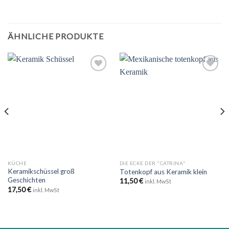
ÄHNLICHE PRODUKTE
Zu
Zu
Wunschliste
Wunschliste
hinzufügen
hinzufügen
KÜCHE
DIE ECKE DER "CATRINA"
Keramikschüssel groß
Totenkopf aus Keramik klein
Geschichten
11,50
€
inkl. MwSt
17,50
€
inkl. MwSt