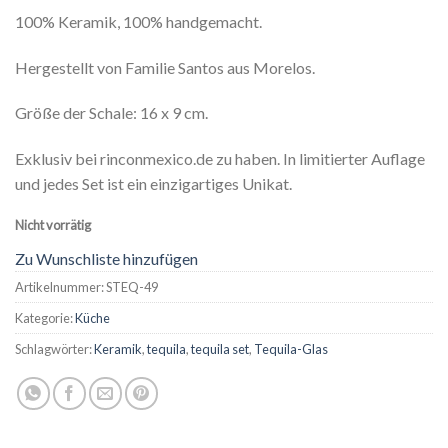
100% Keramik, 100% handgemacht.
Hergestellt von Familie Santos aus Morelos.
Grö
ß
e der Schale: 16 x 9 cm.
Exklusiv bei rinconmexico.de zu haben. In limitierter Auflage
und jedes Set ist ein einzigartiges Unikat.
Nicht vorrätig
Zu Wunschliste hinzufügen
Artikelnummer:
STEQ-49
Kategorie:
Küche
Schlagwörter:
Keramik
,
tequila
,
tequila set
,
Tequila-Glas