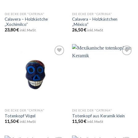
DIE ECKE DER "CATRINA"
DIE ECKE DER "CATRINA"
Calavera – Holzkästche
Calavera – Holzkästchen
„Xochimilco“
„México“
23,80
€
26,50
€
inkl. MwSt
inkl. MwSt
Zu
Zu
Wunschliste
Wunschliste
hinzufügen
hinzufügen
DIE ECKE DER "CATRINA"
DIE ECKE DER "CATRINA"
Totenkopf Vögel
Totenkopf aus Keramik klein
11,50
€
11,50
€
inkl. MwSt
inkl. MwSt