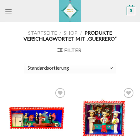
Skip
0
to
content
STARTSEITE
/
SHOP
/
PRODUKTE
VERSCHLAGWORTET MIT „GUERRERO“
FILTER
Zu
Zu
Wunschliste
Wunschliste
hinzufügen
hinzufügen