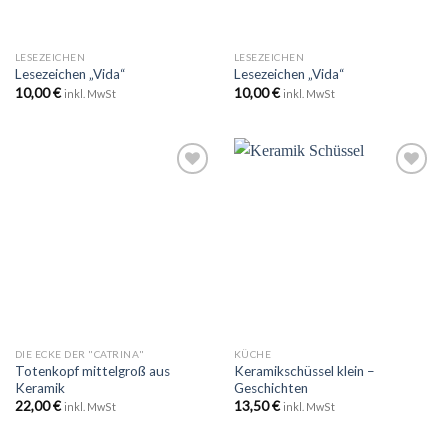
LESEZEICHEN
LESEZEICHEN
Lesezeichen „Vida“
Lesezeichen „Vida“
10,00
€
10,00
€
inkl. MwSt
inkl. MwSt
Zu
Zu
Wunschliste
Wunschliste
hinzufügen
hinzufügen
DIE ECKE DER "CATRINA"
KÜCHE
Totenkopf mittelgroß aus
Keramikschüssel klein –
Keramik
Geschichten
22,00
€
13,50
€
inkl. MwSt
inkl. MwSt