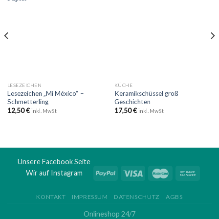
Zu
Zu
Wunschliste
Wunschliste
hinzufügen
hinzufügen
LESEZEICHEN
KÜCHE
Lesezeichen „Mi México“ –
Keramikschüssel groß
Schmetterling
Geschichten
12,50
€
17,50
€
inkl. MwSt
inkl. MwSt
Unsere Facebook Seite
Wir auf Instagram
KONTAKT
IMPRESSUM
DATENSCHUTZ
AGBS
Onlineshop 24/7