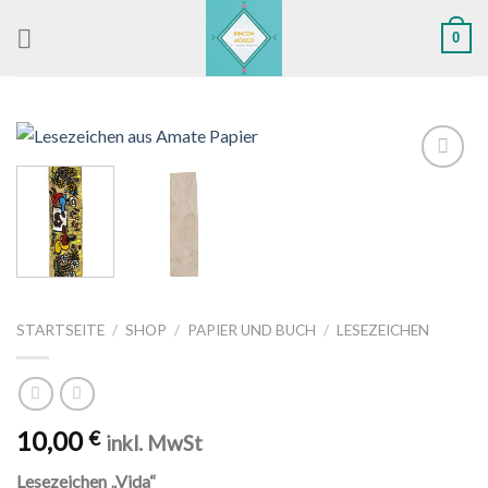
Skip
0
to
content
Zu
Wunschliste
hinzufügen
STARTSEITE
/
SHOP
/
PAPIER UND BUCH
/
LESEZEICHEN
10,00
€
inkl. MwSt
Lesezeichen „Vida“