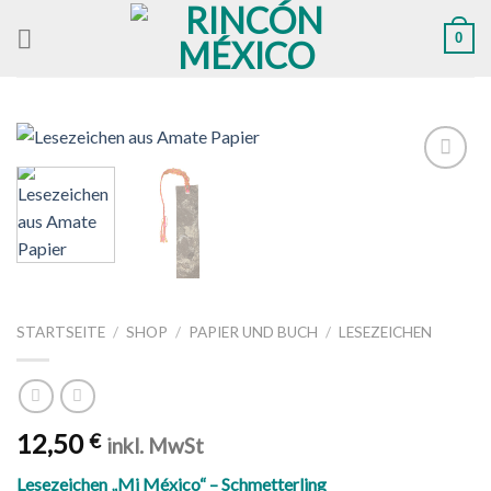
Skip
0
to
content
Zu
Wunschliste
hinzufügen
STARTSEITE
/
SHOP
/
PAPIER UND BUCH
/
LESEZEICHEN
12,50
€
inkl. MwSt
Lesezeichen „Mi México“ – Schmetterling