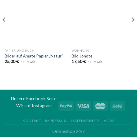
Wunschliste
Wunschliste
hinzufügen
hinzufügen
PAPIER UND BUCH
WOHNUNG
Bilder auf Amate Papier „Natur“
Bild Jonote
25,00
€
17,50
€
inkl. MwSt
inkl. MwSt
Unsere Facebook Seite
Wir auf Instagram
KONTAKT
IMPRESSUM
DATENSCHUTZ
AGBS
Onlineshop 24/7