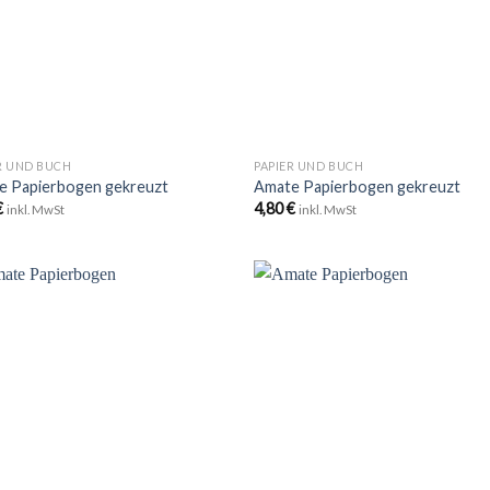
+
R UND BUCH
PAPIER UND BUCH
e Papierbogen gekreuzt
Amate Papierbogen gekreuzt
€
4,80
€
inkl. MwSt
inkl. MwSt
Zu
Zu
Wunschliste
Wunschli
hinzufügen
hinzufü