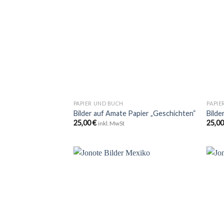
Wunschliste
hinzufügen
+
+
PAPIER UND BUCH
PAPIE
Bilder auf Amate Papier „Geschichten“
Bilde
25,00
€
25,0
inkl. MwSt
Zu
Wunschliste
hinzufügen