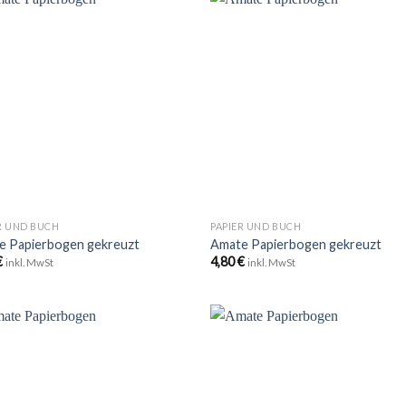
Zu
Zu
Wunschliste
Wunschli
hinzufügen
hinzufü
+
R UND BUCH
PAPIER UND BUCH
e Papierbogen gekreuzt
Amate Papierbogen gekreuzt
€
4,80
€
inkl. MwSt
inkl. MwSt
Zu
Zu
Wunschliste
Wunschli
hinzufügen
hinzufü