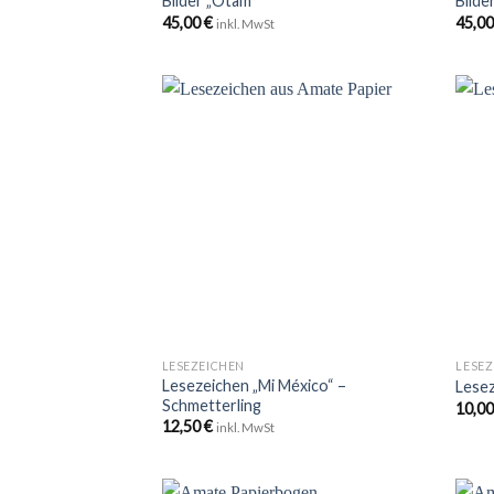
Bilder „Otam“
Bilde
45,00
€
45,0
inkl. MwSt
Zu
Wunschliste
hinzufügen
+
+
LESEZEICHEN
LESEZ
Lesezeichen „Mi México“ –
Lesez
Schmetterling
10,0
12,50
€
inkl. MwSt