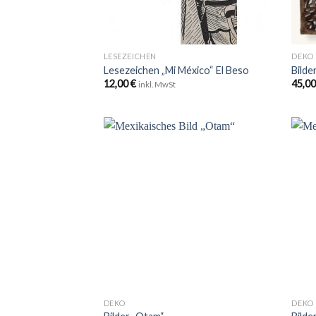
+
+
LESEZEICHEN
DEKO
Lesezeichen „Mi México“ El Beso
Bilde
12,00
€
45,0
inkl. MwSt
Zu
Wunschliste
hinzufügen
+
+
DEKO
DEKO