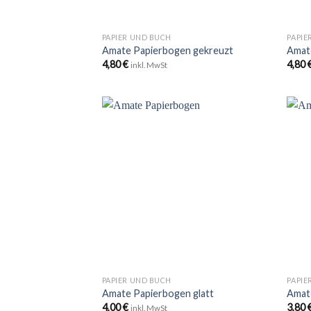
+
+
PAPIER UND BUCH
PAPIE
Amate Papierbogen gekreuzt
Amat
4,80
€
4,80
inkl. MwSt
Zu
Wunschliste
hinzufügen
+
+
PAPIER UND BUCH
PAPIE
Amate Papierbogen glatt
Amat
4,00
€
3,80
inkl. MwSt