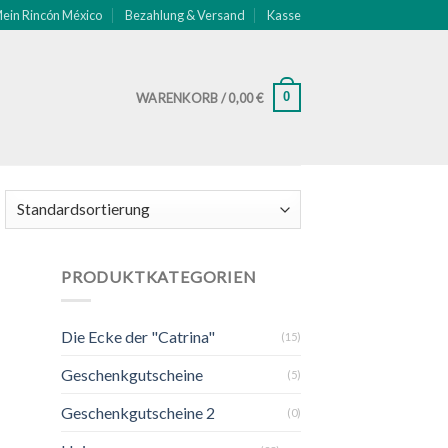
ein Rincón México
Bezahlung & Versand
Kasse
0
WARENKORB /
0,00
€
PRODUKTKATEGORIEN
ste
Die Ecke der "Catrina"
(15)
gen
Geschenkgutscheine
(5)
Geschenkgutscheine 2
(0)