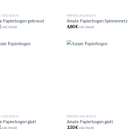
+
R UND BUCH
PAPIER UND BUCH
e Papierbogen gekreuzt
Amate Papierbogen Spinnennetz
€
4,80
€
inkl. MwSt
inkl. MwSt
Zu
Zu
Wunschliste
Wunschli
hinzufügen
hinzufü
+
R UND BUCH
PAPIER UND BUCH
e Papierbogen glatt
Amate Papierbogen glatt
€
3,50
€
inkl. MwSt
inkl. MwSt