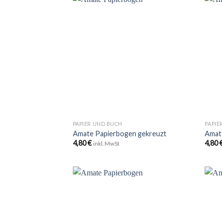
Zu
Wunschliste
hinzufügen
+
+
PAPIER UND BUCH
PAPIE
Amate Papierbogen gekreuzt
Amat
4,80
€
4,80
inkl. MwSt
Zu
Wunschliste
hinzufügen