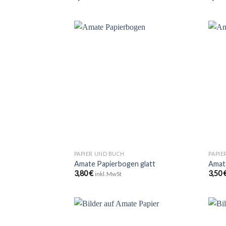
Zu
Wunschliste
hinzufügen
+
+
PAPIER UND BUCH
PAPIE
Amate Papierbogen glatt
Amat
3,80
€
3,50
inkl. MwSt
Zu