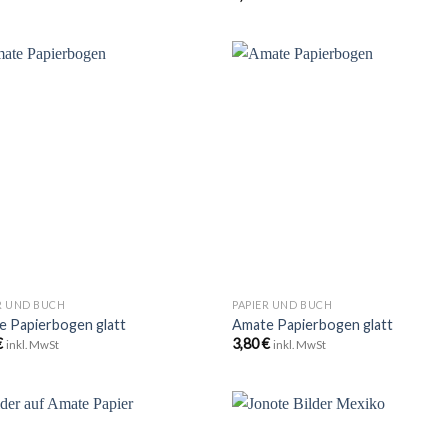
Zu
Zu
Wunschliste
Wunschli
hinzufügen
hinzufü
+
R UND BUCH
PAPIER UND BUCH
e Papierbogen glatt
Amate Papierbogen glatt
€
3,80
€
inkl. MwSt
inkl. MwSt
Zu
Zu