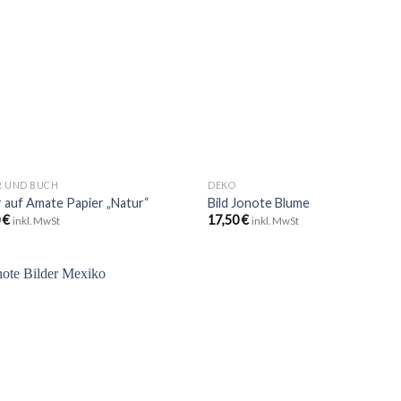
Wunschliste
Wunschli
hinzufügen
hinzufü
+
R UND BUCH
DEKO
r auf Amate Papier „Natur“
Bild Jonote Blume
0
€
17,50
€
inkl. MwSt
inkl. MwSt
Zu
Wunschliste
hinzufügen