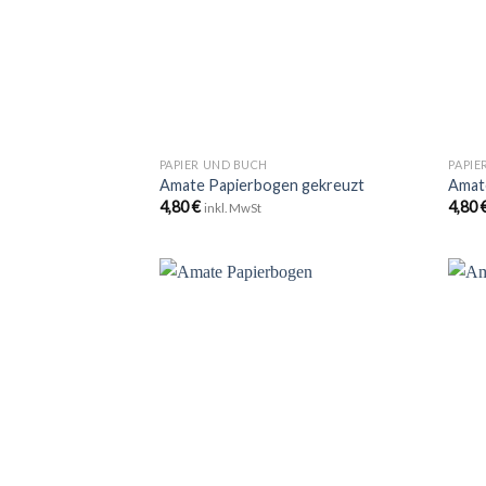
+
+
PAPIER UND BUCH
PAPIE
Amate Papierbogen gekreuzt
Amat
4,80
€
4,80
inkl. MwSt
Zu
Wunschliste
hinzufügen