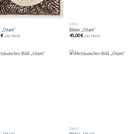
+
DEKO
r „Otam“
Bilder „Otam“
0
€
45,00
€
inkl. MwSt
inkl. MwSt
Zu
Zu
Wunschliste
Wunschli
hinzufügen
hinzufü
+
DEKO