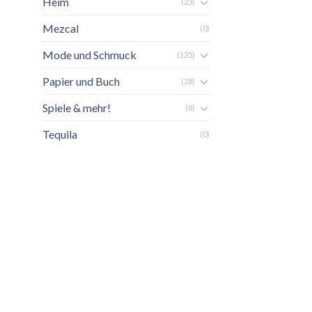
Heim
(23)
Mezcal
(0)
Mode und Schmuck
(125)
Papier und Buch
(28)
Spiele & mehr!
(8)
Tequila
(0)
ste
gen