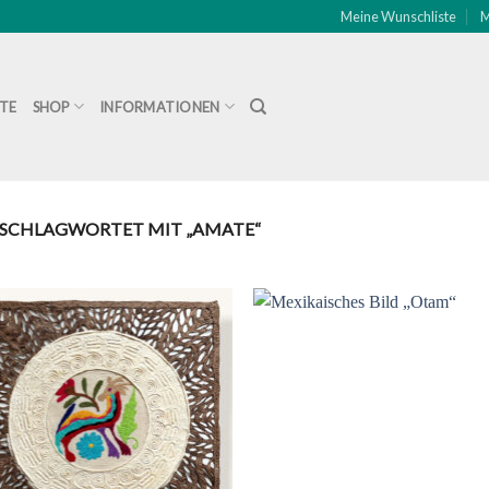
Meine Wunschliste
M
ITE
SHOP
INFORMATIONEN
SCHLAGWORTET MIT „AMATE“
Zu
Zu
Wunschliste
Wunschli
hinzufügen
hinzufü