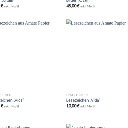
r „Otam“
Bilder „Otam“
0
€
45,00
€
inkl. MwSt
inkl. MwSt
Zu
Zu
Wunschliste
Wunschli
hinzufügen
hinzufü
+
EICHEN
LESEZEICHEN
eichen „Vida“
Lesezeichen „Vida“
0
€
10,00
€
inkl. MwSt
inkl. MwSt