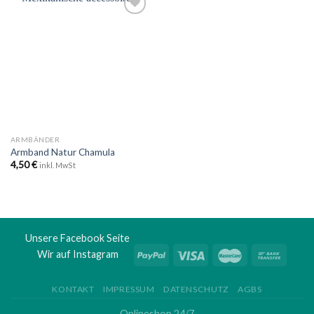
Zu
Wunschliste
hinzufügen
ARMBÄNDER
Armband Natur Chamula
4,50
€
inkl. MwSt
Unsere Facebook Seite
Wir auf Instagram
KONTAKT
IMPRESSUM
DATENSCHUTZ
AGBS
Onlineshop 24/7