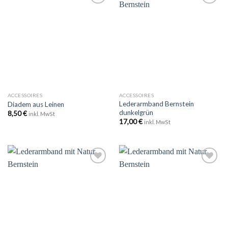
Zu
Zu
Wunschliste
Wunschliste
hinzufügen
hinzufügen
ACCESSOIRES
ACCESSOIRES
Lederarmband Bernstein
Diadem aus Leinen
dunkelgrün
8,50
€
inkl. MwSt
17,00
€
inkl. MwSt
Zu
Zu
Wunschliste
Wunschliste
hinzufügen
hinzufügen